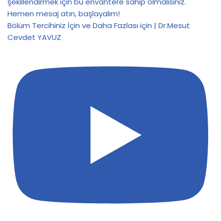
Bölüm Tercihiniz İçin ve Daha Fazlası için | Dr.Mesut
Cevdet YAVUZ