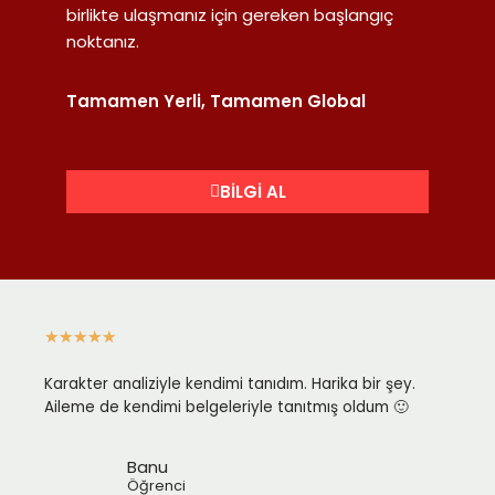
birlikte ulaşmanız için gereken başlangıç
noktanız.
Tamamen Yerli, Tamamen Global
BILGI AL
★
★
★
★
★
Karakter analiziyle kendimi tanıdım. Harika bir şey.
Aileme de kendimi belgeleriyle tanıtmış oldum 🙂
Banu
Öğrenci