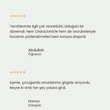
★
★
★
★
★
Tercihlerimle ilgili çok tereddütlü olduğum bir
dönemdi. Hem Characterix'le hem de tecrübeleriyle
hocamın yönlendirmeleri beni sonuca ulaştırdı.
Abdullah
Öğrenci
★
★
★
★
★
Eşimle, çocuğumla sorunlarımız gitgide artıyordu.
Neyse ki artık her şey yoluna girdi.
Havva
Danışan