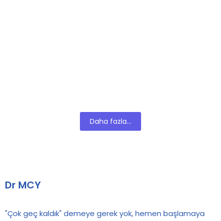
CharacterIX, basit bir kişilik testinin ötesinde, bireylerin ve kurumların potansiyellerini keşfetmelerini sağlayan, “Akıllı Algoritma” teknolojisi ile desteklenen entegre bir envanter...
Daha fazla...
Dr MCY
"Çok geç kaldık" demeye gerek yok, hemen başlamaya